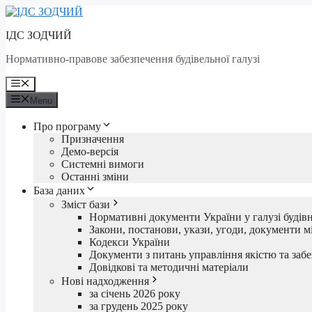
Skip
to
ІДС ЗОДЧИЙ
content
Нормативно-правове забезпечення будівельної галузі
Menu
Menu
Про програму
Призначення
Демо-версія
Системні вимоги
Останні зміни
База даних
Зміст бази
Нормативні документи України у галузі будів
Закони, постанови, укази, угоди, документи мі
Кодекси України
Документи з питань управління якістю та забе
Довідкові та методичні матеріали
Нові надходження
за січень 2026 року
за грудень 2025 року