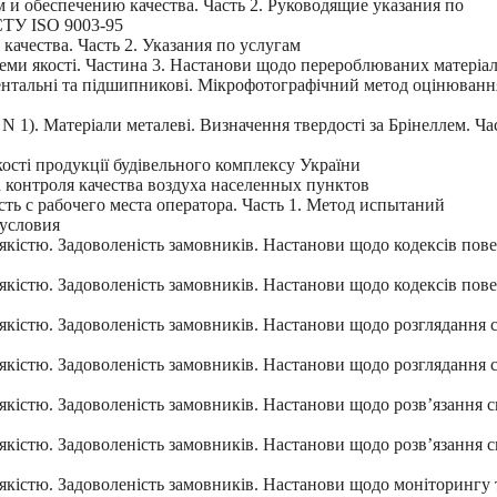
и обеспечению качества. Часть 2. Руководящие указания по
ТУ ISO 9003-95
ачества. Часть 2. Указания по услугам
еми якості. Частина 3. Настанови щодо перероблюваних матеріал
ментальні та підшипникові. Мікрофотографічний метод оцінюванн
N 1). Матеріали металеві. Визначення твердості за Брінеллем. Ч
ості продукції будівельного комплексу України
 контроля качества воздуха населенных пунктов
 с рабочего места оператора. Часть 1. Метод испытаний
 условия
якістю. Задоволеність замовників. Настанови щодо кодексів пов
якістю. Задоволеність замовників. Настанови щодо кодексів пов
якістю. Задоволеність замовників. Настанови щодо розглядання 
якістю. Задоволеність замовників. Настанови щодо розглядання 
якістю. Задоволеність замовників. Настанови щодо розв’язання с
якістю. Задоволеність замовників. Настанови щодо розв’язання с
якістю. Задоволеність замовників. Настанови щодо моніторингу 