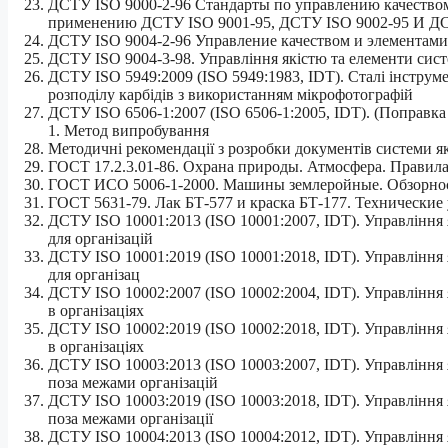
ДСТУ ISO 9000-2-96 Стандарты по управлению качеством 
применению ДСТУ ISO 9001-95, ДСТУ ISO 9002-95 И ДС
ДСТУ ISO 9004-2-96 Управление качеством и элементами к
ДСТУ ISO 9004-3-98. Управління якістю та елементи сист
ДСТУ ISO 5949:2009 (ІSO 5949:1983, ІDT). Сталі інстру
розподілу карбідів з використанням мікрофотографій
ДСТУ ISO 6506-1:2007 (ІSO 6506-1:2005, ІDT). (Поправка 
1. Метод випробування
Методичні рекомендації з розробки документів системи як
ГОСТ 17.2.3.01-86. Охрана природы. Атмосфера. Правила
ГОСТ ИСО 5006-1-2000. Машины землеройные. Обзорность
ГОСТ 5631-79. Лак БТ-577 и краска БТ-177. Технические
ДСТУ ISO 10001:2013 (ISO 10001:2007, IDT). Управління 
для організацій
ДСТУ ISO 10001:2019 (ISO 10001:2018, IDT). Управління 
для організац
ДСТУ ISO 10002:2007 (ISO 10002:2004, IDT). Управління 
в організаціях
ДСТУ ISO 10002:2019 (ISO 10002:2018, IDT). Управління 
в організаціях
ДСТУ ISO 10003:2013 (ISO 10003:2007, IDT). Управління 
поза межами організацій
ДСТУ ISO 10003:2019 (ISO 10003:2018, IDT). Управління 
поза межами організації
ДСТУ ISO 10004:2013 (ІSO 10004:2012, ІDT). Управління 