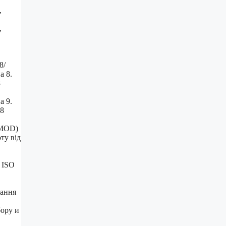
,
,
8/
а 8.
8
а 9.
08
 MOD)
ту від
 ISO
кання
бору и