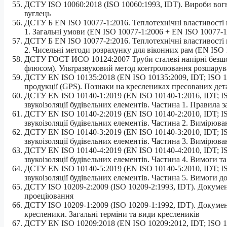
ДСТУ ISO 10060:2018 (ISO 10060:1993, IDT). Вироби вогн
вуглець
ДСТУ Б EN ISO 10077-1:2016. Теплотехнічні властивості в
1. Загальні умови (EN ІSO 10077-1:2006 + EN ІSO 10077-
ДСТУ Б EN ISO 10077-2:2016. Теплотехнічні властивості в
2. Чисельні методи розрахунку для віконних рам (EN ІSO
ДСТУ ГОСТ ИСО 10124:2007 Труби сталеві напірні безшов
флюсом). Ультразвуковий метод контролювання розшарув
ДСТУ EN ISO 10135:2018 (EN ISO 10135:2009, IDT; ISO 1
продукції (GPS). Познаки на креслениках пресованих дет
ДСТУ EN ISO 10140-1:2019 (EN ISO 10140-1:2016, IDT; I
звукоізоляції будівельних елементів. Частина 1. Правила 
ДСТУ EN ISO 10140-2:2019 (EN ISO 10140-2:2010, IDT; I
звукоізоляції будівельних елементів. Частина 2. Вимірюван
ДСТУ EN ISO 10140-3:2019 (EN ISO 10140-3:2010, IDT; I
звукоізоляції будівельних елементів. Частина 3. Вимірюва
ДСТУ EN ISO 10140-4:2019 (EN ISO 10140-4:2010, IDT; I
звукоізоляції будівельних елементів. Частина 4. Вимоги 
ДСТУ EN ISO 10140-5:2019 (EN ISO 10140-5:2010, IDT; I
звукоізоляції будівельних елементів. Частина 5. Вимоги 
ДСТУ ISO 10209-2:2009 (ІSO 10209-2:1993, ІDT). Докумен
проеціювання
ДСТУ ISO 10209-1:2009 (ІSO 10209-1:1992, ІDT). Документ
кресленики. Загальні терміни та види креслеників
ДСТУ EN ISO 10209:2018 (EN ISO 10209:2012, IDT; ISO 1