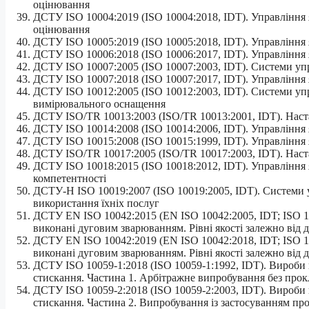
оцінювання
ДСТУ ISO 10004:2019 (ISO 10004:2018, IDT). Управління 
оцінювання
ДСТУ ISO 10005:2019 (ISO 10005:2018, IDT). Управління 
ДСТУ ISO 10006:2018 (ISO 10006:2017, IDT). Управління 
ДСТУ ISO 10007:2005 (ІSO 10007:2003, ІDT). Системи уп
ДСТУ ISO 10007:2018 (ISO 10007:2017, IDT). Управління
ДСТУ ISO 10012:2005 (ІSO 10012:2003, ІDT). Системи уп
вимірювального оснащення
ДСТУ ISO/TR 10013:2003 (ІSO/TR 10013:2001, ІDT). Наст
ДСТУ ISO 10014:2008 (ІSO 10014:2006, ІDT). Управління 
ДСТУ ISO 10015:2008 (ІSO 10015:1999, ІDT). Управління
ДСТУ ISO/TR 10017:2005 (ІSO/TR 10017:2003, ІDT). Наста
ДСТУ ISO 10018:2015 (ІSO 10018:2012, ІDT). Управління
компетентності
ДСТУ-Н ISO 10019:2007 (ISO 10019:2005, IDT). Системи у
використання їхніх послуг
ДСТУ EN ISO 10042:2015 (EN ISO 10042:2005, IDT; ISO 10
виконані дуговим зварюванням. Рівні якості залежно від 
ДСТУ EN ISO 10042:2019 (EN ISO 10042:2018, IDT; ISO 10
виконані дуговим зварюванням. Рівні якості залежно від 
ДСТУ ISO 10059-1:2018 (ISO 10059-1:1992, IDT). Вироби в
стискання. Частина 1. Арбітражне випробування без прок
ДСТУ ISO 10059-2:2018 (ISO 10059-2:2003, IDT). Вироби в
стискання. Частина 2. Випробування із застосуванням пр