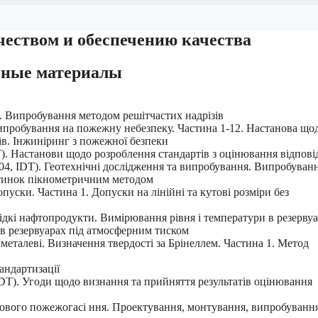
еством и обеспечению качества
вные материалы
. Випробування методом решітчастих надрізів
ипробування на пожежну небезпеку. Частина 1-12. Настанова що
в. Інжиніринг з пожежної безпеки
). Настанови щодо розроблення стандартів з оцінювання відпові
, ІDT). Геотехнічні дослідження та випробування. Випробуван
астинок пікнометричним методом
уски. Частина 1. Допуски на лінійні та кутові розміри без
ідкі нафтопродукти. Вимірювання рівня і температури в резерву
в резервуарах під атмосферним тиском
металеві. Визначення твердості за Брінеллем. Частина 1. Метод
андартизації
DT). Угоди щодо визнання та прийняття результатів оцінювання
ового пожежогасі ння. Проектування, монтування, випробування