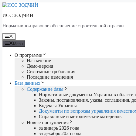
Skip
to
ИСС ЗОДЧИЙ
content
Нормативно-правовое обеспечение строительной отрасли
Menu
Menu
О программе
Назначение
Демо-версия
Системные требования
Последние изменения
База данных
Содержание базы
Нормативные документы Украины в области с
Законы, постановления, указы, соглашения, 
Кодексы Украины
Документы по вопросам управления качество
Справочные и методические материалы
Новые поступления
за январь 2026 года
за декабрь 2025 года