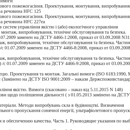
 вимоги
ового пожежогасіння. Проектування, монтування, випробування
сна речовина HFC 125
ового пожежогасіння. Проектування, монтування, випробування
сна речовина HFC 227ea
систем управління якістю і (або) екологічного управління
монтаж, випробовування, технічне обслуговування та безпека.
.07.2009 заменен на ДСТУ 4466-1:2008, приказ от 03.09.2008 N31
ж, випробовування, технічне обслуговування та безпека. Частин
 01.07.2009 заменен на ДСТУ 4466-8:2008, приказ от 03.09.200
ж, випробовування, технічне обслуговування та безпека. Частин
/с 01.07.2009 заменен на ДСТУ 4466-9:2008, приказ от 03.09.20
ецю. Проектування та монтаж. Загальні вимоги (ISO 6183:1990,
 (Замінено на ДСТУ ISO 9001:2009 – накази Держспоживстандар
іння якістю. Вимоги (скасовано – наказ від 5.11.2015 N 148)
ви щодо поліпшення діяльності ( з 01.05.2013 замінено на ДСТУ
атеріали. Методи випробувань скла в будівництві. Визначення
льного пропускання сонячної енергії, ультрафіолетового пропус
и обеспечению качества. Часть 1. Руководящие указания по вы