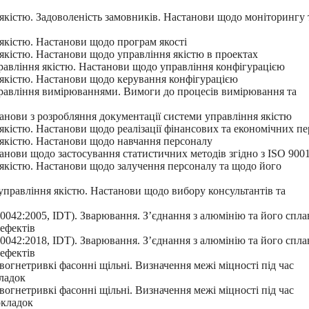
якістю. Задоволеність замовників. Настанови щодо моніторингу 
якістю. Настанови щодо програм якості
якістю. Настанови щодо управління якістю в проектах
равління якістю. Настанови щодо управління конфігурацією
 якістю. Настанови щодо керування конфігурацією
равління вимірюваннями. Вимоги до процесів вимірювання та
анови з розробляння документації системи управління якістю
якістю. Настанови щодо реалізації фінансових та економічних пе
 якістю. Настанови щодо навчання персоналу
нови щодо застосування статистичних методів згідно з ІSO 900
 якістю. Настанови щодо залучення персоналу та щодо його
правління якістю. Настанови щодо вибору консультантів та
042:2005, IDT). Зварювання. З’єднання з алюмінію та його сплав
дефектів
042:2018, IDT). Зварювання. З’єднання з алюмінію та його сплав
дефектів
огнетривкі фасонні щільні. Визначення межі міцності під час
ладок
огнетривкі фасонні щільні. Визначення межі міцності під час
окладок