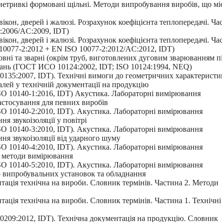
етривкі формовані щільні. Методи випробування виробів, що мі
ікон, дверей і жалюзі. Розрахунок коефіцієнта теплопередачі. Ча
1:2006/AC:2009, ІDT)
ікон, дверей і жалюзі. Розрахунок коефіцієнта теплопередачі. Ча
 10077-2:2012 + EN ІSO 10077-2:2012/AC:2012, ІDT)
ні та зварні (окрім труб, виготовлених дуговим зварюванням п
ань (ГОСТ ИСО 10124:2002, ІDT; ІSO 10124:1994, NEQ)
0135:2007, IDT). Технічні вимоги до геометричних характеристи
алей у технічній документації на продукцію
SO 10140-1:2016, IDT) Акустика. Лабораторні вимірювання
застосування для певних виробів
SO 10140-2:2010, IDT). Акустика. Лабораторні вимірювання
ня звукоізоляції у повітрі
SO 10140-3:2010, IDT). Акустика. Лабораторні вимірювання
ння звукоізоляції від ударного шуму
SO 10140-4:2010, IDT). Акустика. Лабораторні вимірювання
та методи вимірювання
SO 10140-5:2010, IDT). Акустика. Лабораторні вимірювання
до випробувальних установок та обладнання
тація технічна на вироби. Словник термінів. Частина 2. Методи
ація технічна на вироби. Словник термінів. Частина 1. Технічні
0209:2012, IDT). Технічна документація на продукцію. Словник