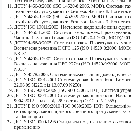
Технічне обслуговування та безпека. Частина 1. Загальні
ДСТУ 4466-8:2008 (ISO 14520-8:2006, MOD). Системи газ
технічне обслуговування та безпека. Частина 8. Вогнега
ДСТУ 4466-9:2008 (ISO 14520-9:2006, MOD). Системи газ
технічне обслуговування та безпека. Частина 9. Вогнега
ДСТУ ISO 19011:2003. Настанови щодо здійснення аудитів 
ДСТУ 4466-1:2005. Системи газов. пожеж. Проектування, 
Частина 1. Загальні вимоги (ISO 14520-1:2000, MOD)/с 01
ДСТУ 4466-8:2005. Сист. газ. пожеж. Проектування, монта
Вогнегасна речовина HCFC 125 (ISO 14520-8:2000, MOD)/с
N318/
ДСТУ 4466-9:2005. Сист. газ. пожеж. Проектування, монта
Вогнегасна речовина HFC 227еа (ISO 14520-9:2000, MOD) 
N318/
ДСТУ 4578:2006. Системи пожежогасіння діоксидом вугл
ДСТУ ISO 9001-2001 Системи управління якістю. Вимоги
22.06.09 N225, від 13.07.09 N250)
ДСТУ ISO 9001:2009 (ISO 9001:2008, IDT). Системи управл
ДСТУ ISO 9004-2001 Системи управління якістю. Настано
9004:2012 – наказ від 28 листопада 2012 р. N 1355)
ДСТУ Б ISO 9050:2010 (ISO 9050:2003, IDT). Будівельні м
світлопропускання, прямого сонячного пропускання, зага
та відповідних
ДСТУ ISO 9000-1-95 Стандарты по управлению качеством 
применению