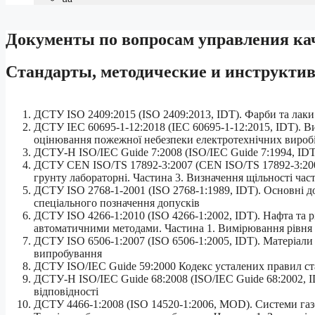
Документы по вопросам управления кач
Стандарты, методические и инструкти
ДСТУ ISO 2409:2015 (ІSO 2409:2013, ІDT). Фарби та лаки
ДСТУ IEC 60695-1-12:2018 (IEC 60695-1-12:2015, IDT). В
оцінювання пожежної небезпеки електротехнічних виробі
ДСТУ-Н ISO/IEC Guide 7:2008 (ISO/IEC Guide 7:1994, IDT
ДСТУ CEN ISO/TS 17892-3:2007 (CEN ІSO/TS 17892-3:2004
грунту лабораторні. Частина 3. Визначення щільності ч
ДСТУ ISO 2768-1-2001 (ІSO 2768-1:1989, ІDT). Основні доп
спеціального позначення допусків
ДСТУ ISO 4266-1:2010 (ІSO 4266-1:2002, ІDT). Нафта та р
автоматичними методами. Частина 1. Вимірювання рівня 
ДСТУ ISO 6506-1:2007 (ІSO 6506-1:2005, ІDT). Матеріали 
випробування
ДСТУ ISO/IEC Guide 59:2000 Кодекс усталених правил ст
ДСТУ-Н ISO/IEC Guide 68:2008 (ІSO/ІEC Guіde 68:2002, І
відповідності
ДСТУ 4466-1:2008 (ISO 14520-1:2006, MOD). Системи газ