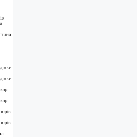
ів
я
астина
едінки
едінки
скарг
скарг
порів
порів
та