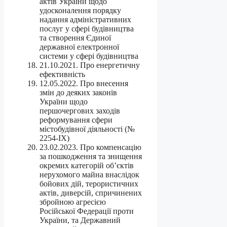
актів України щодо
удосконалення порядку
надання адміністративних
послуг у сфері будівництва
та створення Єдиної
державної електронної
системи у сфері будівництва
21.10.2021. Про енергетичну
ефективність
12.05.2022. Про внесення
змін до деяких законів
України щодо
першочергових заходів
реформування сфери
містобудівної діяльності (№
2254-IX)
23.02.2023. Про компенсацію
за пошкодження та знищення
окремих категорій об’єктів
нерухомого майна внаслідок
бойових дій, терористичних
актів, диверсій, спричинених
збройною агресією
Російської Федерації проти
України, та Державний