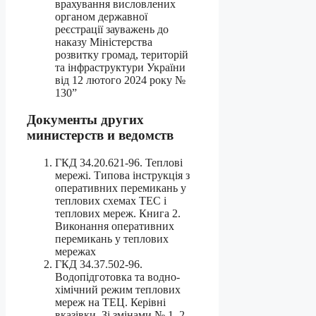
врахування висловлених
органом державної
реєстрації зауважень до
наказу Міністерства
розвитку громад, територій
та інфраструктури України
від 12 лютого 2024 року №
130”
Документы других
министерств и ведомств
ГКД 34.20.621-96. Теплові
мережі. Типова інструкція з
оперативних перемикань у
теплових схемах ТЕС і
теплових мереж. Книга 2.
Виконання оперативних
перемикань у теплових
мережах
ГКД 34.37.502-96.
Водопідготовка та водно-
хімічний режим теплових
мереж на ТЕЦ. Керівні
вказівки. Зі змінами № 1, 2