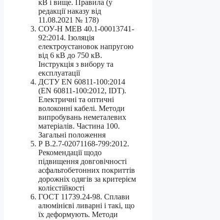
кВ і вище. Правила (у
редакції наказу від
11.08.2021 № 178)
СОУ-Н МЕВ 40.1-00013741-
92:2014. Ізоляція
електроустановок напругою
від 6 кВ до 750 кВ.
Інструкція з вибору та
експлуатації
ДСТУ EN 60811-100:2014
(EN 60811-100:2012, IDT).
Електричні та оптичні
волоконні кабелі. Методи
випробувань неметалевих
матеріалів. Частина 100.
Загальні положення
Р В.2.7-02071168-799:2012.
Рекомендації щодо
підвищення довговічності
асфальтобетонних покриттів
дорожніх одягів за критерієм
колієстійкості
ГОСТ 11739.24-98. Сплави
алюмінієві ливарні і такі, що
їх деформують. Методи