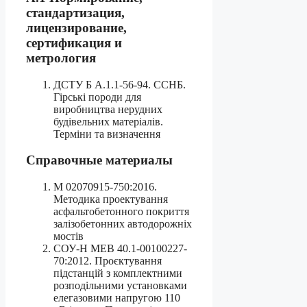
стандартизация,
лицензирование,
сертификация и
метрология
ДСТУ Б А.1.1-56-94. ССНБ.
Гірські породи для
виробництва нерудних
будівельних матеріалів.
Терміни та визначення
Справочные материалы
М 02070915-750:2016.
Методика проектування
асфальтобетонного покриття
залізобетонних автодорожніх
мостів
СОУ-Н МЕВ 40.1-00100227-
70:2012. Проєктування
підстанцій з комплектними
розподільними установками
елегазовими напругою 110