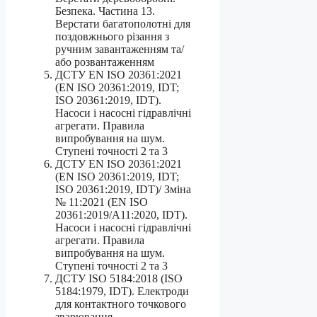
Безпека. Частина 13.
Верстати багатополотні для
поздовжнього різання з
ручним завантаженням та/
або розвантаженням
ДСТУ EN ISO 20361:2021
(EN ISO 20361:2019, IDT;
ISO 20361:2019, IDT).
Насоси і насосні гідравлічні
агрегати. Правила
випробування на шум.
Ступені точності 2 та 3
ДСТУ EN ISO 20361:2021
(EN ISO 20361:2019, IDT;
ISO 20361:2019, IDT)/ Зміна
№ 11:2021 (EN ISO
20361:2019/A11:2020, IDT).
Насоси і насосні гідравлічні
агрегати. Правила
випробування на шум.
Ступені точності 2 та 3
ДСТУ ISO 5184:2018 (ISO
5184:1979, IDT). Електроди
для контактного точкового
зварювання