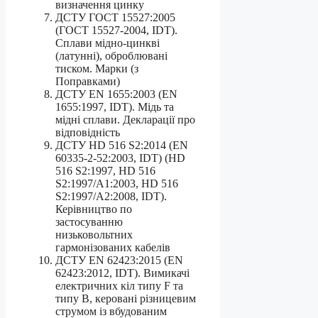
визначення цинку
ДСТУ ГОСТ 15527:2005
(ГОСТ 15527-2004, IDТ).
Сплави мідно-цинкві
(латунні), оброблювані
тиском. Марки (з
Поправками)
ДСТУ EN 1655:2003 (EN
1655:1997, IDT). Мідь та
мідні сплави. Декларації про
відповідність
ДСТУ HD 516 S2:2014 (EN
60335-2-52:2003, IDT) (HD
516 S2:1997, HD 516
S2:1997/A1:2003, HD 516
S2:1997/A2:2008, IDT).
Керівництво по
застосуванню
низьковольтних
гармонізованих кабелів
ДСТУ EN 62423:2015 (EN
62423:2012, IDT). Вимикачі
електричних кіл типу F та
типу В, керовані різницевим
струмом із вбудованим