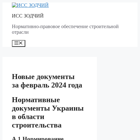
Skip
to
ИСС ЗОДЧИЙ
content
Нормативно-правовое обеспечение строительной
отрасли
Menu
Новые документы
за февраль 2024 года
Нормативные
документы Украины
в области
строительства
А.1 Нормирование,