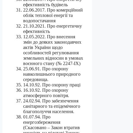
ефективність будівель
22.06.2017. Про комерційний
облік теплової енергії та
водопостачання
21.10.2021. Про енергетичну
ефективність
12.05.2022. Про внесення
змін до деяких законодавчих
актів України щодо
особливостей регулювання
земельних відносин в умовах
воєнного стану (№ 2247-IX)
25.06.91. Про охорону
навколишнього природного
середовища.
14.10.92. Про охорону праці
16.10.92. Про охорону
атмосферного повітря.
24.02.94. Про забезпечення
санітарного та епідемічного
благополуччя населення.
01.07.94. Про
енергозбереження
(Скасовано – Закон втратив
чинність на підставі Закону