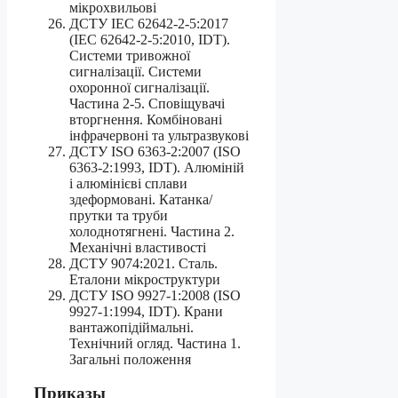
мікрохвильові
ДСТУ IEC 62642-2-5:2017
(IEC 62642-2-5:2010, IDT).
Системи тривожної
сигналізації. Системи
охоронної сигналізації.
Частина 2-5. Сповіщувачі
вторгнення. Комбіновані
інфрачервоні та ультразвукові
ДСТУ ISO 6363-2:2007 (ISO
6363-2:1993, IDT). Алюміній
і алюмінієві сплави
здеформовані. Катанка/
прутки та труби
холоднотягнені. Частина 2.
Механічні властивості
ДСТУ 9074:2021. Сталь.
Еталони мікроструктури
ДСТУ ISO 9927-1:2008 (ISO
9927-1:1994, IDT). Крани
вантажопідіймальні.
Технічний огляд. Частина 1.
Загальні положення
Приказы