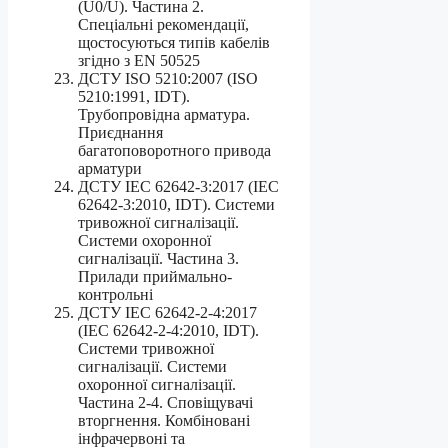
(U0/U). Частина 2.
Спеціальні рекомендації,
щостосуються типів кабелів
згідно з EN 50525
ДСТУ ISO 5210:2007 (ISO
5210:1991, IDT).
Трубопровідна арматура.
Приєднання
багатоповоротного привода
арматури
ДСТУ IEC 62642-3:2017 (IEC
62642-3:2010, IDT). Системи
тривожної сигналізації.
Системи охоронної
сигналізації. Частина 3.
Прилади приймально-
контрольні
ДСТУ IEC 62642-2-4:2017
(IEC 62642-2-4:2010, IDT).
Системи тривожної
сигналізації. Системи
охоронної сигналізації.
Частина 2-4. Сповіщувачі
вторгнення. Комбіновані
інфрачервоні та