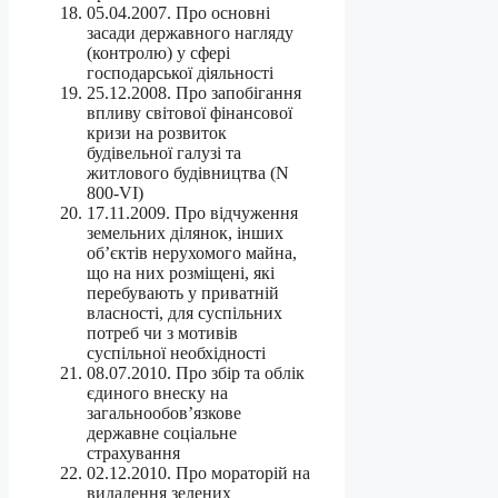
05.04.2007. Про основні
засади державного нагляду
(контролю) у сфері
господарської діяльності
25.12.2008. Про запобігання
впливу світової фінансової
кризи на розвиток
будівельної галузі та
житлового будівництва (N
800-VI)
17.11.2009. Про відчуження
земельних ділянок, інших
об’єктів нерухомого майна,
що на них розміщені, які
перебувають у приватній
власності, для суспільних
потреб чи з мотивів
суспільної необхідності
08.07.2010. Про збір та облік
єдиного внеску на
загальнообов’язкове
державне соціальне
страхування
02.12.2010. Про мораторій на
видалення зелених