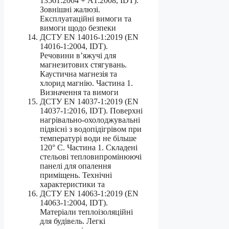
13561:2004 + А1:2008, IDT).
Зовнішні жалюзі.
Експлуатаційні вимоги та
вимоги щодо безпеки
ДСТУ EN 14016-1:2019 (EN
14016-1:2004, IDT).
Речовини в’яжучі для
магнезитових стягувань.
Каустична магнезія та
хлорид магнію. Частина 1.
Визначення та вимоги
ДСТУ EN 14037-1:2019 (EN
14037-1:2016, IDT). Поверхні
нагрівально-охолоджувальні
підвісні з водопідігрівом при
температурі води не більше
120° C. Частина 1. Складені
стельові тепловипромінюючі
панелі для опалення
приміщень. Технічні
характеристики та
ДСТУ EN 14063-1:2019 (EN
14063-1:2004, IDT).
Матеріали теплоізоляційні
для будівель. Легкі