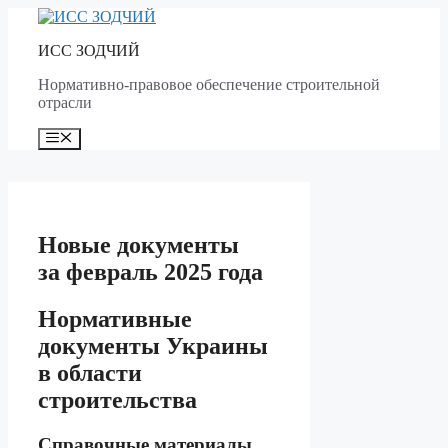
Skip
to
ИСС ЗОДЧИЙ
content
Нормативно-правовое обеспечение строительной
отрасли
Menu
Новые документы
за февраль 2025 года
Нормативные
документы Украины
в области
строительства
Справочные материалы