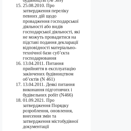
будівництві (№ 589)
25.08.2010. Про
затвердження переліку
певних дій щодо
провадження господарської
діяльності або видів
господарської діяльності, які
не можуть провадитися на
підставі подання декларації
відповідності матеріально-
технічної бази суб’єкта
господарювання
13.04.2011. Питання
прийняття в експлуатацію
закінчених будівництвом
об’єктів (N 461)
13.04.2011. Деякі питання
виконання підготовчих і
будівельних робіт (N466)
01.09.2021. Про
затвердження Порядку
розроблення, оновлення,
внесення змін та
затвердження містобудівної
документації