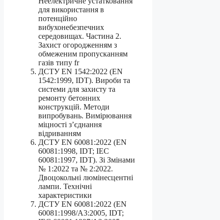
Неелектричне устатковання
для використання в
потенційно
вибухонебезпечних
середовищах. Частина 2.
Захист огородженням з
обмеженим пропусканням
газів типу fr
ДСТУ EN 1542:2022 (EN
1542:1999, IDT). Вироби та
системи для захисту та
ремонту бетонних
конструкцій. Методи
випробувань. Вимірювання
міцності з’єднання
відриванням
ДСТУ EN 60081:2022 (EN
60081:1998, IDT; IEC
60081:1997, IDT). Зі Змінами
№ 1:2022 та № 2:2022.
Двоцокольні люмінесцентні
лампи. Технічні
характеристики
ДСТУ EN 60081:2022 (EN
60081:1998/A3:2005, IDT;