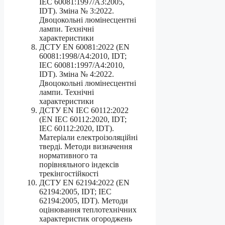
IEC 60081:1997/A3:2005,
IDT). Зміна № 3:2022.
Двоцокольні люмінесцентні
лампи. Технічні
характеристики
ДСТУ EN 60081:2022 (EN
60081:1998/A4:2010, IDT;
IEC 60081:1997/A4:2010,
IDT). Зміна № 4:2022.
Двоцокольні люмінесцентні
лампи. Технічні
характеристики
ДСТУ EN IEC 60112:2022
(EN IEC 60112:2020, IDT;
IEC 60112:2020, IDT).
Матеріали електроізоляційні
тверді. Методи визначення
нормативного та
порівняльного індексів
трекінгостійкості
ДСТУ EN 62194:2022 (EN
62194:2005, IDT; IEC
62194:2005, IDT). Методи
оцінювання теплотехнічних
характеристик огороджень