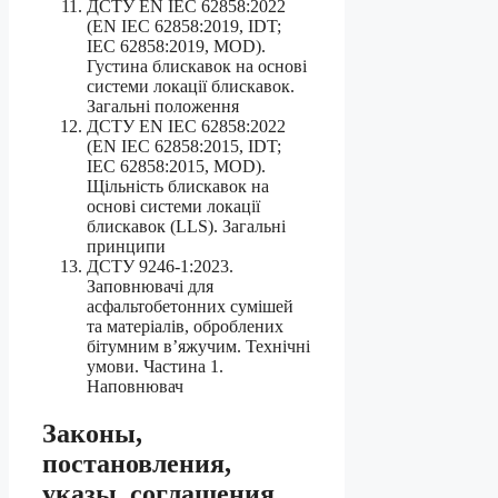
ДСТУ EN IEC 62858:2022
(EN IEC 62858:2019, IDT;
IEC 62858:2019, MOD).
Густина блискавок на основі
системи локації блискавок.
Загальні положення
ДСТУ EN IEC 62858:2022
(EN IEC 62858:2015, IDT;
IEC 62858:2015, MOD).
Щільність блискавок на
основі системи локації
блискавок (LLS). Загальні
принципи
ДСТУ 9246-1:2023.
Заповнювачі для
асфальтобетонних сумішей
та матеріалів, оброблених
бітумним в’яжучим. Технічні
умови. Частина 1.
Наповнювач
Законы,
постановления,
указы, соглашения,