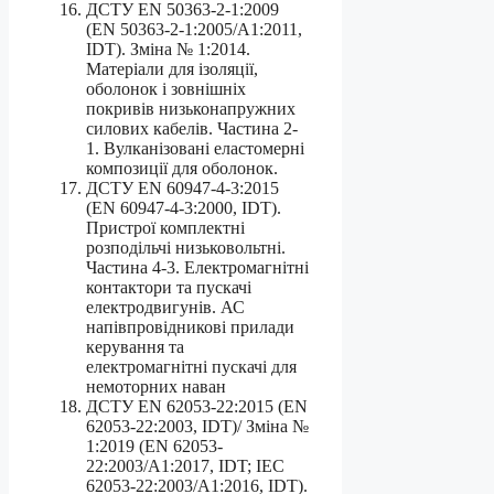
ДСТУ EN 50363-2-1:2009
(EN 50363-2-1:2005/А1:2011,
IDT). Зміна № 1:2014.
Матеріали для ізоляції,
оболонок і зовнішніх
покривів низьконапружних
силових кабелів. Частина 2-
1. Вулканізовані еластомерні
композиції для оболонок.
ДСТУ EN 60947-4-3:2015
(EN 60947-4-3:2000, IDT).
Пристрої комплектні
розподільчі низьковольтні.
Частина 4-3. Електромагнітні
контактори та пускачі
електродвигунів. АС
напівпровідникові прилади
керування та
електромагнітні пускачі для
немоторних наван
ДСТУ EN 62053-22:2015 (EN
62053-22:2003, IDT)/ Зміна №
1:2019 (EN 62053-
22:2003/A1:2017, IDT; IEC
62053-22:2003/A1:2016, IDT).