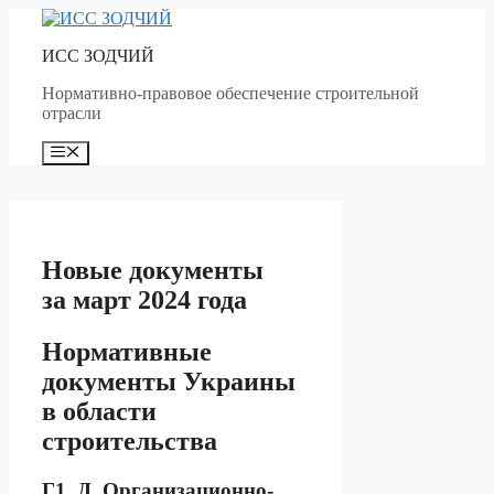
Skip
to
ИСС ЗОДЧИЙ
content
Нормативно-правовое обеспечение строительной
отрасли
Menu
Новые документы
за март 2024 года
Нормативные
документы Украины
в области
строительства
Г1, Д. Организационно-