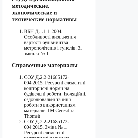
методические,
экономические и
технические нормативы
ВБН Д.1.1-1-2004.
Особливості визначення
вартості будівництва
метрополітенів і тунелів. Зі
зміною № 1
Справочные материалы
СОУ Д.2.2-21685172-
004:2015. Ресурсні елементні
кошторисні норми на
будівельні роботи. Ізоляційні,
оздоблювальні та інші
роботи з використанням
матеріалів ТМ Ceresit та
Thomsit
СОУ Д.2.2-21685172-
004:2015. Зміна № 1.
Ресурсні елементні