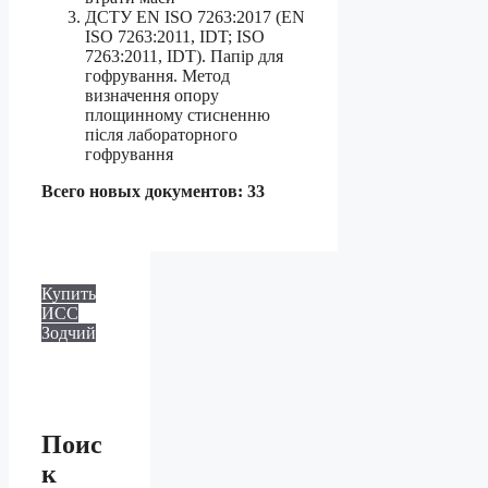
ДСТУ EN ISO 7263:2017 (EN
ISO 7263:2011, IDT; ISO
7263:2011, IDT). Папір для
гофрування. Метод
визначення опору
площинному стисненню
після лабораторного
гофрування
Всего новых документов: 33
Купить
ИСС
Зодчий
Поис
к