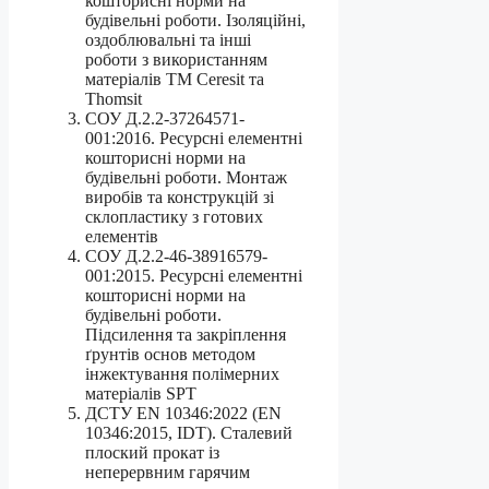
кошторисні норми на
будівельні роботи. Ізоляційні,
оздоблювальні та інші
роботи з використанням
матеріалів ТМ Ceresit та
Thomsit
СОУ Д.2.2-37264571-
001:2016. Ресурсні елементні
кошторисні норми на
будівельні роботи. Монтаж
виробів та конструкцій зі
склопластику з готових
елементів
СОУ Д.2.2-46-38916579-
001:2015. Ресурсні елементні
кошторисні норми на
будівельні роботи.
Підсилення та закріплення
ґрунтів основ методом
інжектування полімерних
матеріалів SPT
ДСТУ EN 10346:2022 (EN
10346:2015, IDT). Сталевий
плоский прокат із
неперервним гарячим