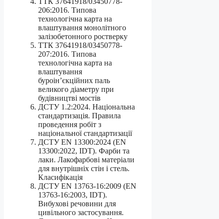
ТТК 37641918/03450778-
206:2016. Типова
технологічна карта на
влаштування монолітного
залізобетонного ростверку
ТТК 37641918/03450778-
207:2016. Типова
технологічна карта на
влаштування
буроін’єкційних паль
великого діаметру при
будівництві мостів
ДСТУ 1.2:2024. Національна
стандартизація. Правила
проведення робіт з
національної стандартизації
ДСТУ EN 13300:2024 (EN
13300:2022, IDT). Фарби та
лаки. Лакофарбові матеріали
для внутрішніх стін і стель.
Класифікація
ДСТУ EN 13763-16:2009 (EN
13763-16:2003, ІDT).
Вибухові речовини для
цивільного застосування.