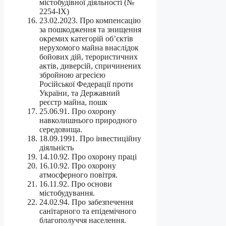
містобудівної діяльності (№
2254-IX)
23.02.2023. Про компенсацію
за пошкодження та знищення
окремих категорій об’єктів
нерухомого майна внаслідок
бойових дій, терористичних
актів, диверсій, спричинених
збройною агресією
Російської Федерації проти
України, та Державний
реєстр майна, пошк
25.06.91. Про охорону
навколишнього природного
середовища.
18.09.1991. Про інвестиційну
діяльність
14.10.92. Про охорону праці
16.10.92. Про охорону
атмосферного повітря.
16.11.92. Про основи
містобудування.
24.02.94. Про забезпечення
санітарного та епідемічного
благополуччя населення.