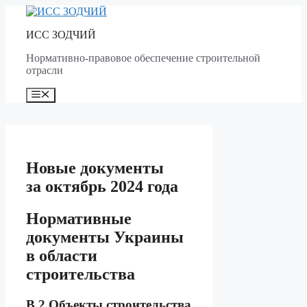
Skip
to
ИСС ЗОДЧИЙ
content
Нормативно-правовое обеспечение строительной
отрасли
Menu
Новые документы
за октябрь 2024 года
Нормативные
документы Украины
в области
строительства
B.2 Объекты строительства