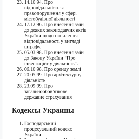
14.10.94. Про
відповідальність за
правопорушення у сфері
містобудівної діяльності
17.12.96. Про внесення змiн
до деяких законодавчих актiв
України щодо посилення
вiдповiдальностi у виглядi
штрафу.
05.03.98. Про внесення змiн
до Закону України “Про
iнвестицiйну дiяльнiсть”.
06.10.98. Про оренду землі
20.05.99. Про архітектурну
діяльність
23.09.99. Про
загальнообов’язкове
державне страхування
Кодексы Украины
Господарський
процесуальний кодекс
України