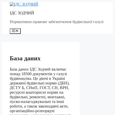
Skip
to
ІДС ЗОДЧИЙ
content
Нормативно-правове забезпечення будівельної галузі
Menu
База даних
База даних ІДС
Зодчий
включає
понад 18500 документів у галузі
будівництва. Це діючі в Україні
державні будівельні норми (ДБН),
ДСТУ Б, СНиП, ГОСТ, СН, ВРН,
ресурсні кошторисні норми на
будівельні, ремонтні, монтажні,
пуско-налагоджувальні та інші
роботи, а також законодавчі акти,
організаційно-розпорядчі