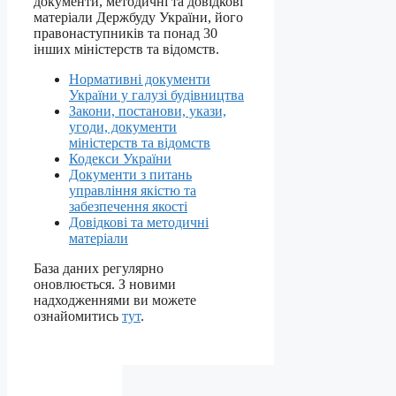
документи, методичні та довідкові
матеріали Держбуду України, його
правонаступників та понад 30
інших міністерств та відомств.
Нормативні документи
України у галузі будівництва
Закони, постанови, укази,
угоди, документи
міністерств та відомств
Кодекси України
Документи з питань
управління якістю та
забезпечення якості
Довідкові та методичні
матеріали
База даних регулярно
оновлюється. З новими
надходженнями ви можете
ознайомитись
тут
.