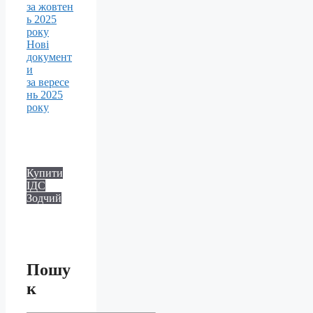
за жовтен
ь 2025
року
Нові
документ
и
за вересе
нь 2025
року
Купити
ІДС
Зодчий
Пошу
к