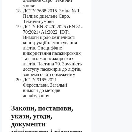
дизельне Євро. Технічні
умови
ДСТУ 7688:2015. Зміна № 1.
Паливо дизельне Євро.
Технічні умови
ДСТУ EN 81-70:2025 (EN 81-
70:2021+А1:2022, IDT).
Вимоги щодо безпечності
конструкції та монтування
ліфтів. Специфічне
використання пасажирських
та вантажопасажирських
ліфтів. Частина 70. Зручність
доступу пасажирів до ліфтів,
зокрема осіб з обмеженим
ДСТУ 9165:2021.
Феросплави. Загальні
вимоги до методів
аналізування
Закони, постанови,
укази, угоди,
документи
міністерств і відомств