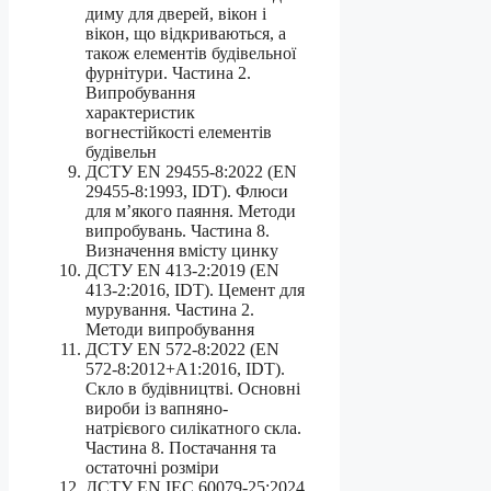
диму для дверей, вікон і
вікон, що відкриваються, а
також елементів будівельної
фурнітури. Частина 2.
Випробування
характеристик
вогнестійкості елементів
будівельн
ДСТУ EN 29455-8:2022 (EN
29455-8:1993, IDT). Флюси
для м’якого паяння. Методи
випробувань. Частина 8.
Визначення вмісту цинку
ДСТУ EN 413-2:2019 (EN
413-2:2016, IDT). Цемент для
мурування. Частина 2.
Методи випробування
ДСТУ EN 572-8:2022 (EN
572-8:2012+A1:2016, IDT).
Скло в будівництві. Основні
вироби із вапняно-
натрієвого силікатного скла.
Частина 8. Постачання та
остаточні розміри
ДСТУ EN IEC 60079-25:2024