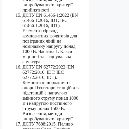
випробування та критерії
прийнятності
ДСТУ EN 61466-1:2022 (EN
61466-1:2016, IDT; IEC
61466-1:2016, IDT).
Елементи гірлянд
композитних ізоляторів для
повітряних ліній на
номінальну напругу понад
1000 В. Частина 1. Класи
міцності та з’єднувальна
арматура
ДСТУ EN 62772:2022 (EN
62772:2016, IDT; IEC
62772:2016, IDT).
Композитні порожнисті
опорні ізолятори станцій для
підстанцій з напругою
змінного струму понад 1000
В і напругою постійного
струму понад 1500 В.
Визначення, методи
випробування та критерії
ДСТУ 7688:2015. Паливо