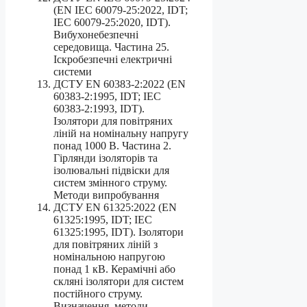
(EN IEC 60079-25:2022, IDT;
IEC 60079-25:2020, IDT).
Вибухонебезпечні
середовища. Частина 25.
Іскробезпечні електричні
системи
ДСТУ EN 60383-2:2022 (EN
60383-2:1995, IDT; IEC
60383-2:1993, IDT).
Ізолятори для повітряних
ліній на номінальну напругу
понад 1000 В. Частина 2.
Гірлянди ізоляторів та
ізолювальні підвіски для
систем змінного струму.
Методи випробування
ДСТУ EN 61325:2022 (EN
61325:1995, IDT; IEC
61325:1995, IDT). Ізолятори
для повітряних ліній з
номінальною напругою
понад 1 кВ. Керамічні або
скляні ізолятори для систем
постійного струму.
Визначення, методи