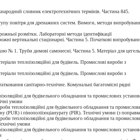
народний словник електротехнічних термінів. Частина 845.
упу повітря для дренажних систем. Вимоги, методи випробуванн
ожньої розмітки. Лабораторні методи ідентифікації
ожні вертикальні стаціонарні. Частина 5. Початкові випробуван
ою № 1. Труби димові самонесні. Частина 5. Матеріал для цегел
еріали теплоізоляційні для будівель. Промислові вироби з
еріали теплоізоляційні для будівель. Промислові вироби з
атковання санітарно-технічне. Комунальні багатомісні рядні
ізоляційні для будівельного обладнання та промислових установ
ічні умови
роби теплоізоляційні для будівельного обладнання та промислов
у (PUR) і пінополіізоціанурату (PIR). Технічні умови (з поправ
роби теплоізоляційні для будівельного обладнання та промислов
Технічні умови
ізоляційні для будівельного обладнання та промислових установ
и