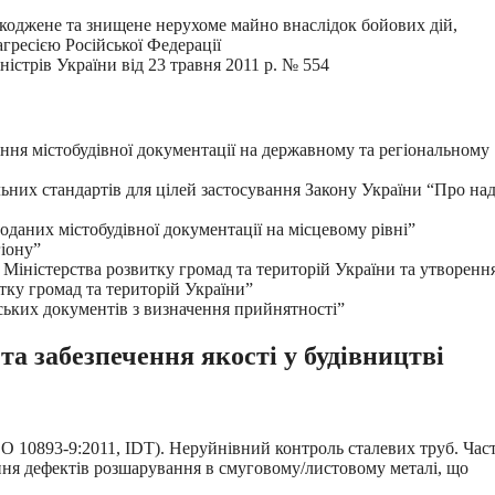
ошкоджене та знищене нерухоме майно внаслідок бойових дій,
гресією Російської Федерації
істрів України від 23 травня 2011 р. № 554
ння містобудівної документації на державному та регіональному
льних стандартів для цілей застосування Закону України “Про на
оданих містобудівної документації на місцевому рівні”
гіону”
в Міністерства розвитку громад та територій України та утворенн
тку громад та територій України”
ських документів з визначення прийнятності”
а забезпечення якості у будівництві
O 10893-9:2011, IDT). Неруйнівний контроль сталевих труб. Час
ння дефектів розшарування в смуговому/листовому металі, що