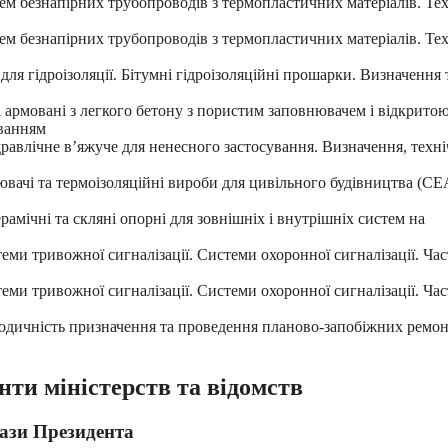
ем безнапірних трубопроводів з термопластичних матеріалів. Тех
ем безнапірних трубопроводів з термопластичних матеріалів. Тех
ля гідроізоляції. Бітумні гідроізоляційні прошарки. Визначення 
 армовані з легкого бетону з пористим заповнювачем і відкрито
уванням
равлічне в’яжуче для ненесного застосування. Визначення, техні
вачі та термоізоляційні вироби для цивільного будівництва (CE
амічні та скляні опорні для зовнішніх і внутрішніх систем на
еми тривожної сигналізації. Системи охоронної сигналізації. Ча
еми тривожної сигналізації. Системи охоронної сигналізації. Ча
іодичність призначення та проведення планово-запобіжних ремон
нти міністерств та відомств
кази Президента