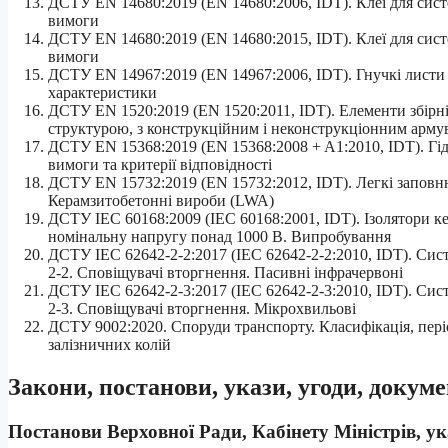
ДСТУ EN 14680:2019 (EN 14680:2006, IDT). Клеї для сист
вимоги
ДСТУ EN 14680:2019 (EN 14680:2015, IDT). Клеї для сист
вимоги
ДСТУ EN 14967:2019 (EN 14967:2006, IDT). Гнучкі листи д
характеристики
ДСТУ EN 1520:2019 (EN 1520:2011, IDT). Елементи збірні
структурою, з конструкційним і неконструкціонним арм
ДСТУ EN 15368:2019 (EN 15368:2008 + A1:2010, IDT). Гід
вимоги та критерії відповідності
ДСТУ EN 15732:2019 (EN 15732:2012, IDT). Легкі заповню
Керамзитобетонні вироби (LWA)
ДСТУ IEC 60168:2009 (ІЕС 60168:2001, IDT). Ізолятори кер
номінальну напругу понад 1000 В. Випробування
ДСТУ IEC 62642-2-2:2017 (IEC 62642-2-2:2010, IDT). Сист
2-2. Сповіщувачі вторгнення. Пасивні інфрачервоні
ДСТУ IEC 62642-2-3:2017 (IEC 62642-2-3:2010, IDT). Сист
2-3. Сповіщувачі вторгнення. Мікрохвильові
ДСТУ 9002:2020. Споруди транспорту. Класифікація, пер
залізничних колій
Закони, постанови, укази, угоди, докуме
Постанови Верховної Ради, Кабінету Міністрів, у