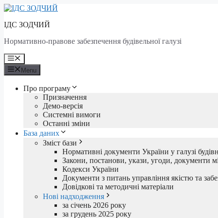
Skip
to
ІДС ЗОДЧИЙ
content
Нормативно-правове забезпечення будівельної галузі
Menu
Menu
Про програму
Призначення
Демо-версія
Системні вимоги
Останні зміни
База даних
Зміст бази
Нормативні документи України у галузі будів
Закони, постанови, укази, угоди, документи мі
Кодекси України
Документи з питань управління якістю та забе
Довідкові та методичні матеріали
Нові надходження
за січень 2026 року
за грудень 2025 року