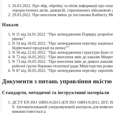
26.03.2022. Про збір, обробку та облік інформації про п
терористичних актів, диверсій, спричинених військовою а
29.03.2022. Про внесення зміни до постанови Кабінету Мін
Накази
N 11 від 24.01.2022. “Про затвердження Порядку розробле
рівнях”
N 54 від 18.02.2022. “Про затвердження переліку націона
будівельної продукції на ринку””
N 56 від 22.02.2022. “Про затвердження структури Бази ге
N 72 від 16.05.2022. “Про внесення змін до наказів Мінре
N 73 від 16.05.2022. “Про внесення змін до деяких наказі
робочої групи Науково-технічної ради Міністерства розви
N 87 від 30.05.2022. “Про затвердження переліку європей
Документи з питань управління якістю т
Стандарти, методичні та інструктивні матеріали
ДСТУ EN ISO 10893-9:2015 (EN ISO 10893-9:2011, IDT; IS
9. Автоматизований ультразвуковий контроль для виявле
використовується д