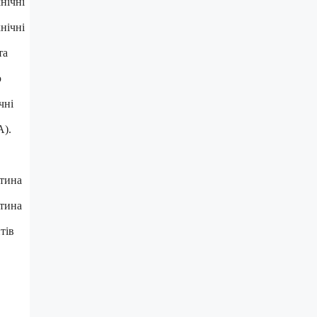
нічні
нічні
та
ю
чні
A).
стина
стина
тів