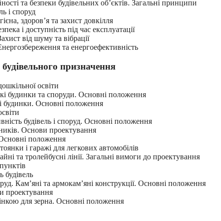
ності та безпеки будівельних об’єктів. Загальні принципи
ль і споруд
гієна, здоров’я та захист довкілля
зпека і доступність під час експлуатації
ахист від шуму та вібрації
 Енергозбереження та енергоефективність
 будівельного призначення
дошкільної освіти
ькі будинки та споруди. Основні положення
ві будинки. Основні положення
освіти
ивність будівель і споруд. Основні положення
ьників. Основи проектування
. Основні положення
тоянки і гаражі для легкових автомобілів
йні та тролейбусні лінії. Загальні вимоги до проектування
 пунктів
ь будівель
оруд. Кам’яні та армокам’яні конструкції. Основні положення
ми проектування
тінкою для зерна. Основні положення