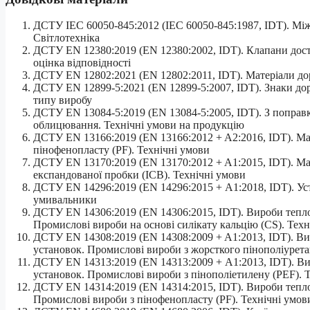
ДСТУ IEC 60050-845:2012 (IEC 60050-845:1987, IDT). Між
Світлотехніка
ДСТУ EN 12380:2019 (EN 12380:2002, IDT). Клапани дост
оцінка відповідності
ДСТУ EN 12802:2021 (EN 12802:2011, IDT). Матеріали дор
ДСТУ ЕN 12899-5:2021 (ЕN 12899-5:2007, IDT). Знаки дор
типу виробу
ДСТУ EN 13084-5:2019 (EN 13084-5:2005, IDT). З поправк
облицювання. Технічні умови на продукцію
ДСТУ EN 13166:2019 (EN 13166:2012 + A2:2016, IDT). Мат
пінофенопласту (PF). Технічні умови
ДСТУ EN 13170:2019 (EN 13170:2012 + A1:2015, IDT). Мат
експандованої пробки (ICB). Технічні умови
ДСТУ EN 14296:2019 (EN 14296:2015 + А1:2018, IDT). Уст
умивальники
ДСТУ EN 14306:2019 (EN 14306:2015, IDT). Вироби тепло
Промислові вироби на основі силікату кальцію (CS). Техн
ДСТУ EN 14308:2019 (EN 14308:2009 + A1:2013, IDT). Ви
установок. Промислові вироби з жорсткого пінополіуретан
ДСТУ EN 14313:2019 (EN 14313:2009 + А1:2013, IDT). Ви
установок. Промислові вироби з пінополіетилену (PEF). 
ДСТУ EN 14314:2019 (EN 14314:2015, IDT). Вироби тепло
Промислові вироби з пінофенопласту (PF). Технічні умов