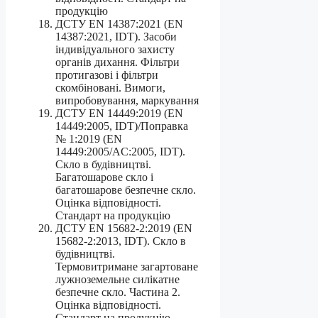
продукцію
ДСТУ EN 14387:2021 (EN
14387:2021, IDT). Засоби
індивідуального захисту
органів дихання. Фільтри
протигазові і фільтри
скомбіновані. Вимоги,
випробовування, маркування
ДСТУ EN 14449:2019 (EN
14449:2005, IDT)/Поправка
№ 1:2019 (EN
14449:2005/AC:2005, IDT).
Скло в будівництві.
Багатошарове скло і
багатошарове безпечне скло.
Оцінка відповідності.
Стандарт на продукцію
ДСТУ EN 15682-2:2019 (EN
15682-2:2013, IDT). Скло в
будівництві.
Термовитримане загартоване
лужноземельне силікатне
безпечне скло. Частина 2.
Оцінка відповідності.
Стандарт на продукцію