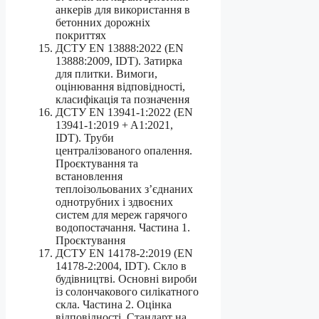
анкерів для використання в
бетонних дорожніх
покриттях
ДСТУ EN 13888:2022 (EN
13888:2009, IDT). Затирка
для плитки. Вимоги,
оцінювання відповідності,
класифікація та позначення
ДСТУ EN 13941-1:2022 (EN
13941-1:2019 + A1:2021,
IDT). Труби
централізованого опалення.
Проєктування та
встановлення
теплоізольованих з’єднаних
однотрубних і здвоєних
систем для мереж гарячого
водопостачання. Частина 1.
Проєктування
ДСТУ EN 14178-2:2019 (EN
14178-2:2004, IDT). Скло в
будівництві. Основні вироби
із солончакового силікатного
скла. Частина 2. Оцінка
відповідності. Стандарт на