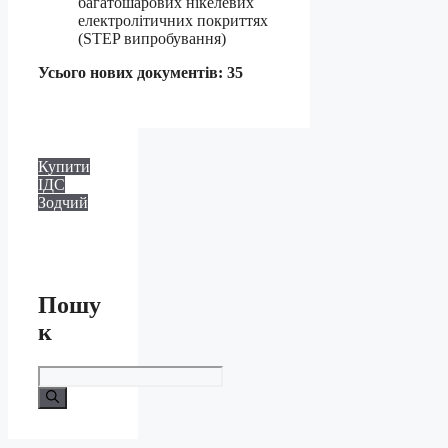
багатошарових нікелевих
електролітичних покриттях
(STEP випробування)
Усього нових документів: 35
Купити
ІДС
Зодчий
Пошу
к
Шукати