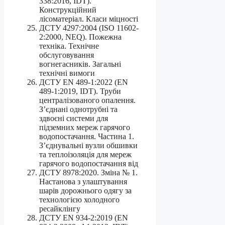
338:2016, IDT).
Конструкційний
лісоматеріал. Класи міцності
ДСТУ 4297:2004 (ISO 11602-
2:2000, NEQ). Пожежна
техніка. Технічне
обслуговування
вогнегасників. Загальні
технічні вимоги
ДСТУ EN 489-1:2022 (EN
489-1:2019, IDT). Труби
централізованого опалення.
З’єднані однотрубні та
здвоєні системи для
підземних мереж гарячого
водопостачання. Частина 1.
З’єднувальні вузли обшивки
та теплоізоляція для мереж
гарячого водопостачання від
ДСТУ 8978:2020. Зміна № 1.
Настанова з улаштування
шарів дорожнього одягу за
технологією холодного
ресайклінгу
ДСТУ EN 934-2:2019 (EN