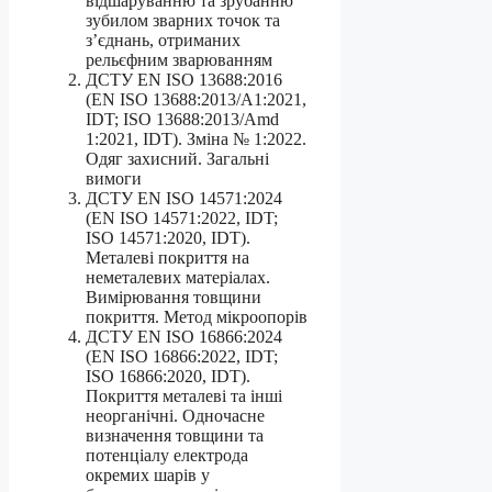
відшаруванню та зрубанню
зубилом зварних точок та
з’єднань, отриманих
рельєфним зварюванням
ДСТУ EN ISO 13688:2016
(EN ISO 13688:2013/A1:2021,
IDT; ISO 13688:2013/Amd
1:2021, IDT). Зміна № 1:2022.
Одяг захисний. Загальні
вимоги
ДСТУ EN ISO 14571:2024
(EN ISO 14571:2022, IDT;
ISO 14571:2020, IDT).
Металеві покриття на
неметалевих матеріалах.
Вимірювання товщини
покриття. Метод мікроопорів
ДСТУ EN ISO 16866:2024
(EN ISO 16866:2022, IDT;
ISO 16866:2020, IDT).
Покриття металеві та інші
неорганічні. Одночасне
визначення товщини та
потенціалу електрода
окремих шарів у