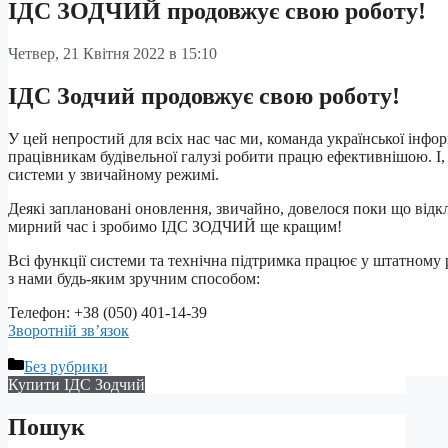
ІДС ЗОДЧИЙ продовжує свою роботу!
Четвер, 21 Квітня 2022 в 15:10
ІДС
Зодчий
продовжує свою роботу!
У цей непростий для всіх нас час ми, команда української ін
працівникам будівельної галузі робити працю ефективнішою. І
системи у звичайному режимі.
Деякі заплановані оновлення, звичайно, довелося поки що від
мирний час і зробимо ІДС ЗОДЧИЙ ще кращим!
Всі функції системи та технічна підтримка працює у штатному р
з нами будь-яким зручним способом:
Телефон: +38 (050) 401-14-39
Зворотній зв’язок
Categories
Без рубрики
Купити ІДС
Зодчий
Пошук