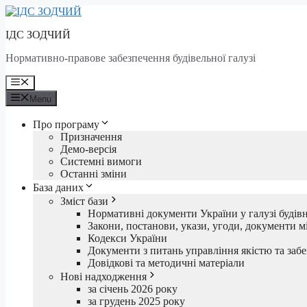
Skip
to
ІДС ЗОДЧИЙ
content
Нормативно-правове забезпечення будівельної галузі
Menu
Menu
Про програму
Призначення
Демо-версія
Системні вимоги
Останні зміни
База даних
Зміст бази
Нормативні документи України у галузі будів
Закони, постанови, укази, угоди, документи мі
Кодекси України
Документи з питань управління якістю та забе
Довідкові та методичні матеріали
Нові надходження
за січень 2026 року
за грудень 2025 року