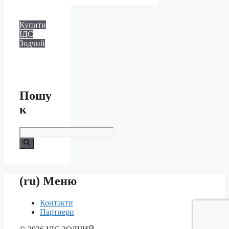
Купити
ІДС
Зодчий
Пошу
к
Шукати
(ru) Меню
Контакти
Партнери