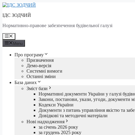
Skip
to
ІДС ЗОДЧИЙ
content
Нормативно-правове забезпечення будівельної галузі
Menu
Menu
Про програму
Призначення
Демо-версія
Системні вимоги
Останні зміни
База даних
Зміст бази
Нормативні документи України у галузі будів
Закони, постанови, укази, угоди, документи мі
Кодекси України
Документи з питань управління якістю та забе
Довідкові та методичні матеріали
Нові надходження
за січень 2026 року
за грудень 2025 року