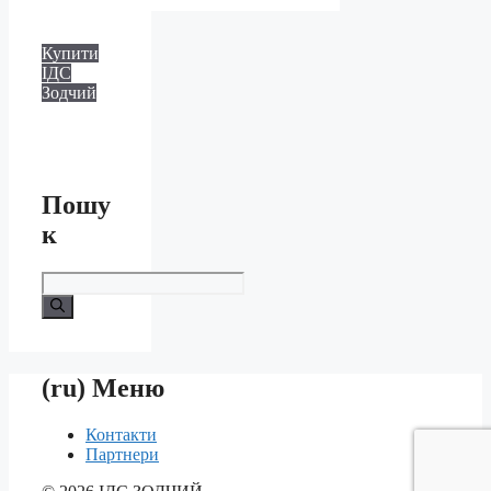
Купити
ІДС
Зодчий
Пошу
к
Шукати
(ru) Меню
Контакти
Партнери